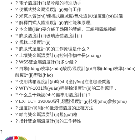
?
電子溫度計(jì)是冷藏的特別助手
?
便攜式雙金屬溫度計(jì)如何工作
?
米克水質(zhì)/便攜式酸堿度/氧化還原/溫度測(cè)試儀
?
解釋門式人體溫度計(jì)的性能和原理。
?
本文簡(jiǎn)要介紹了熱阻的雙線、三線和四線接線
?
膨脹溫度計(jì)玻璃液體溫度計(jì)
?
蛋糕上溫度計(jì)
?
膨脹式溫度計(jì)的工作原理是什么？
?
土壤雙金屬溫度計(jì)控制作物生長(zhǎng)
?
WSS雙金屬溫度計(jì)多少錢？
?
自動(dòng)校準(zhǔn)酸度/溫度計(jì)/自動(dòng)校準(zhǔn)
酸度計(jì)型號(hào)
?
使用烤箱溫度計(jì)時(shí)應(yīng)注意哪些問題
?
WTYY-1031遠(yuǎn)程傳輸溫度計(jì)的工作原理，
?
什么是干燥設(shè)備專用溫度計(jì)？
?
EXTECH 392050穿孔類型溫度計(jì)技術(shù)參數(shù)
?
溫度計(jì)測(cè)量液體溫度的正確方法
?
軸向雙金屬溫度計(jì)規(guī)格
?
指針雙金屬溫度計(jì)的工作特性
?