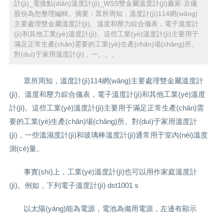
計(jì)_電接點(diǎn)溫度計(jì)_WSS雙金屬溫度計(jì)廠家-京儀
股份為您整理編輯。摘要：眾所周知，溫度計(jì)114網(wǎng)
主要處理雙金屬溫度計(jì)、溫度和壓力綜合儀表，電子溫度計
(jì)和其他工業(yè)溫度計(jì)。這些工業(yè)溫度計(jì)主要用于
滿足正常生產(chǎn)需要的工業(yè)生產(chǎn)場(chǎng)所。
對(duì)于家用溫度計(jì)，一。。。
眾所周知，溫度計(jì)114網(wǎng)主要處理雙金屬溫度計
(jì)、溫度和壓力綜合儀表，電子溫度計(jì)和其他工業(yè)溫度
計(jì)。這些工業(yè)溫度計(jì)主要用于滿足正常生產(chǎn)需
要的工業(yè)生產(chǎn)場(chǎng)所。對(duì)于家用溫度計
(jì)，一些溫濕度計(jì)和玻璃棒溫度計(jì)通常用于室內(nèi)溫度
測(cè)量。
事實(shí)上，工業(yè)溫度計(jì)也可以用作家庭溫度計
(jì)。例如，下列電子溫度計(jì) dst1001 s
以太陽(yáng)能為電源，電池為備用電源，左邊有顯示