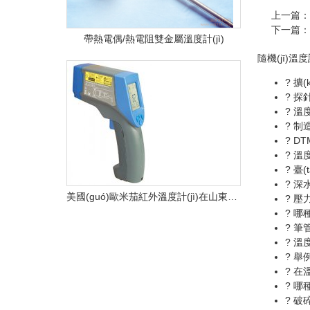
上一篇：
下一篇：
帶熱電偶/熱電阻雙金屬溫度計(jì)
隨機(jī)溫度
?
擴(k
?
探針
?
溫度計
?
制造
?
DT
?
溫度
?
臺(t
?
深水
美國(guó)歐米茄紅外溫度計(jì)在山東濟(jì)南
?
壓力
?
哪種
?
筆管
?
溫度
?
舉例
?
在溫
?
哪種
?
破碎