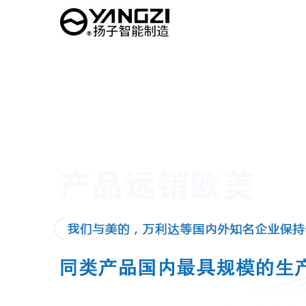
首頁(yè)
雙金屬溫度計(jì)
電接點(diǎn)雙金屬溫
新聞資訊
關(guān)于我們