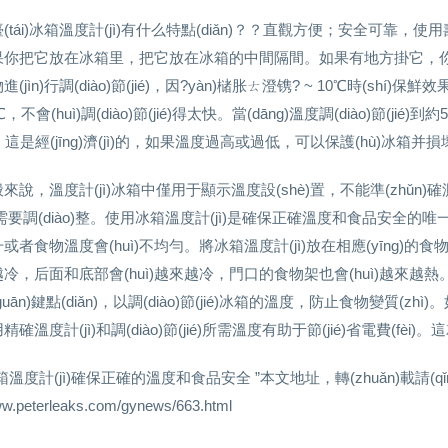
(tái)冰箱溫度計(jì)有什么特點(diǎn)？？直觀方便；安全可靠
。如果你把它放在冰箱里，把它放在冰箱的中間隔間。如果有地方掛它，
(jìn)行調(diào)節(jié)，因?yàn)槠胀ㄊ澄镌? ~ 10℃時(shí)保鮮
℃，不會(huì)調(diào)節(jié)得太快。當(dāng)溫度調(diào)節(jié)
，這是經(jīng)濟(jì)的，如果溫度過高或過低，可以保護(hù)冰箱并
來說，溫度計(jì)冰箱中僅用于顯示溫度設(shè)置，不能準(zhǔn)
置需要調(diào)整。使用冰箱溫度計(jì)是確保正確溫度和食品安全的唯一方
上升或者食物溫度會(huì)不均勻。將冰箱溫度計(jì)放在相應(yīng
，后面和底部會(huì)越來越冷，門口的食物架也會(huì)越來越熱。
uān)鍵點(diǎn)，以調(diào)節(jié)冰箱的溫度，防止食物變質(zh
使用精確溫度計(jì)和調(diào)節(jié)所需溫度有助于節(jié)省電費(fè
箱溫度計(jì)確保正確的溫度和食品安全 ”本文地址，轉(zhuǎn)載請(qǐng)勿
www.peterleaks.com/gynews/663.html