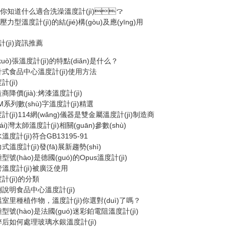
你知道什么適合洗澡溫度計(jì)？
壓力型溫度計(jì)的結(jié)構(gòu)及應(yīng)用
計(jì)資訊推薦
uò)張溫度計(jì)的特點(diǎn)是什么？
式食品中心溫度計(jì)使用方法
(jì)
商降價(jià):烤漆溫度計(jì)
M系列數(shù)字溫度計(jì)精選
計(jì)114網(wǎng)儀器是雙金屬溫度計(jì)制造商
ái)灣太師溫度計(jì)相關(guān)參數(shù)
溫度計(jì)符合GB13195-91
式溫度計(jì)發(fā)展新趨勢(shì)
型號(hào)是德國(guó)的Opus溫度計(jì)
溫度計(jì)被廣泛使用
計(jì)的分類
說明食品中心溫度計(jì)
室里種植作物，溫度計(jì)你選對(duì)了嗎？
型號(hào)是法國(guó)迷彩鉑電阻溫度計(jì)
后如何處理玻璃水銀溫度計(jì)