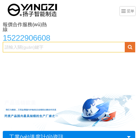
報價合作服務(wù)熱
線
15222906608
首頁
雙金屬溫度計(jì)
電接點(diǎn)雙金屬溫度計(jì)
精密溫度計(jì)
熱電偶溫度計(jì)
數(shù)字溫度計(jì)
貝克曼溫度計(jì)
民用溫度計(jì)
新聞資訊
關(guān)于我們
工業(yè)溫度計(jì)資訊