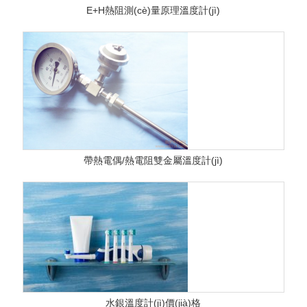
E+H熱阻測(cè)量原理溫度計(jì)
帶熱電偶/熱電阻雙金屬溫度計(jì)
水銀溫度計(jì)價(jià)格