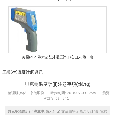
美國(guó)歐米茄紅外溫度計(jì)在山東濟(jì)南
工業(yè)溫度計(jì)資訊
貝克曼溫度計(jì)注意事項(xiàng)
整理發(fā)布: 京儀股份
時(shí)間: 2018-07-09 12:39
瀏覽
次數(shù)：
541
貝克曼溫度計(jì)注意事項(xiàng)
文章由雙金屬溫度計(jì)_電接