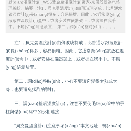
點(diǎn)溫度計(jì)_WSS雙金屬溫度計(jì)廠家-京儀股份為您整
理編輯。摘要：注1，貝克曼溫度計(jì)由薄玻璃制成，比普通水
銀溫度計(jì)長(zhǎng)得多，容易損壞。因此，它通常應(yīng)
該放在溫度計(jì)盒中，或者安裝在儀器架上，或者握在我手
中。不應(yīng)隨意放置。 第二，調(diào)整時(shí)，。。。
注1，貝克曼溫度計(jì)由薄玻璃制成，比普通水銀溫度計
(jì)長(zhǎng)得多，容易損壞。因此，它通常應(yīng)該放在溫
度計(jì)盒中，或者安裝在儀器架上，或者握在我手中。不應
(yīng)隨意放置。
第二，調(diào)整時(shí)，小心不要讓它變得太熱或太
冷，也要避免猛烈的擊打。
三、調(diào)整后溫度計(jì)，注意不要使毛細(xì)管中的汞
柱與儲(chǔ)罐中的汞相連接
“貝克曼溫度計(jì)注意事項(xiàng) ”本文地址，轉(zhuǎn)