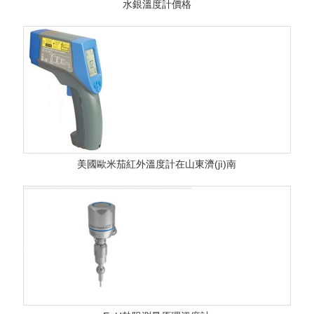
水銀溫度計價格
美國歐米茄紅外溫度計在山東濟(jì)南