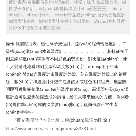
度計廠家-京儀股份為您整理編輯。摘要：操作:抗震壓力表。磁
性浮子液位計。遠(yuǎn)程傳輸溫度計nbsp。nbsp。
nbsp。nbsp。 nbsp用于生產(chǎn)的發(fā)光溫度計
由溫度計外殼、刻在溫度計外殼上的刻度線、數(shù)字和溫度
計外殼中包含的汞或紅色酒。。。
操作:抗震壓力表。磁性浮子液位計。遠(yuǎn)程傳輸溫度計 。二
級標(biāo)準(zhǔn)水銀溫度計 。 。 。 。 。 。 。 。其特征在于
刻度線和數(shù)字涂有不同顏色的熒光粉，對比度強(qiáng)，使
工人能清楚地看到刻度線和溫度數(shù)字，& nbsp用于生產
(chǎn)的發(fā)光溫度計由溫度計外殼、刻在溫度計外殼上的刻度
線、數(shù)字和溫度計外殼中包含的汞或紅色酒精組成。無需照
明即可獲取完整準(zhǔn)確的溫度參數(shù)。高溫塑料發(fā)光溫
度計還可以避免碰撞造成的損壞，給工人帶來極大的方便，為開發
(fā)提供準(zhǔn)確的溫度數(shù)據(jù)，從而保證正常生產
(chǎn)。
“夜光溫度計 ”本文地址，轉(zhuǎn)載請勿刪除！
http://www.peterleaks.com/gynews/3373.html