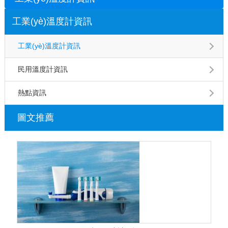
工業(yè)溫度計資訊
工業(yè)溫度計資訊
民用溫度計資訊
熱點資訊
圖文推薦