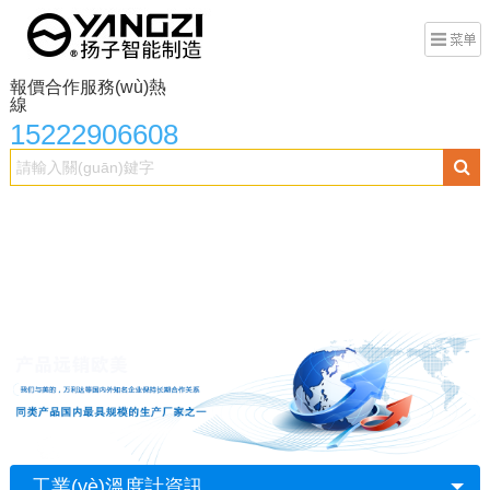
報價合作服務(wù)熱
線
15222906608
首頁
雙金屬溫度計
電接點雙金屬溫度計
精密溫度計
熱電偶溫度計
數(shù)字溫度計
貝克曼溫度計
民用溫度計
新聞資訊
關(guān)于我們
工業(yè)溫度計資訊