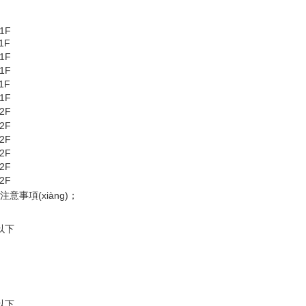
1F
1F
1F
1F
1F
1F
2F
2F
2F
2F
2F
2F
安裝注意事項(xiàng)；
a以下
a以下