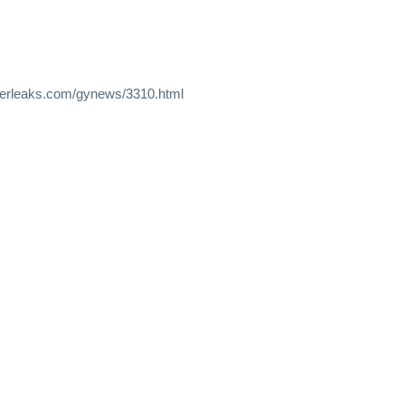
aks.com/gynews/3310.html