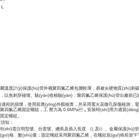
 L
溫度計(jì)保護(hù)管外襯聚四氟乙烯包層較薄，易被尖硬物質(zhì)刺破
，以免刺穿碰壞。驗(yàn)收檢驗(yàn)：聚四氟乙烯保護(hù)管出廠前已經(
)輸過程的損壞，使用前應(yīng)外觀檢查，并采用電火花微孔探傷檢測，電壓 1
；聚四氟乙烯固定螺紋，工 壓力為 0.6MPa，安裝時(shí)用力適當(dān
定螺紋。
訂貨須知：
(shí)需注明型號、分度號、總長及插入長度 （L 及Ⅰ）、金屬保護(h
guī)格、數(shù)量；固定螺紋采用聚四氟乙烯，在螺紋規(guī)格前加"