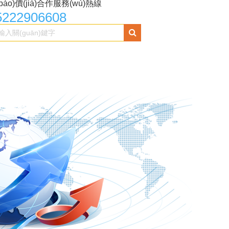
bào)價(jià)合作服務(wù)熱線
5222906608
)
貝克曼溫度計(jì)
民用溫度計(jì)
新聞資訊