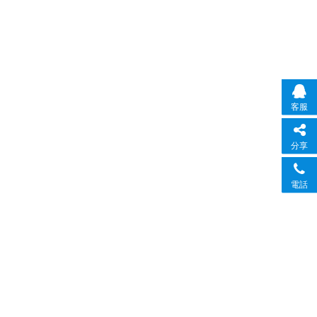
客服
分享
電話