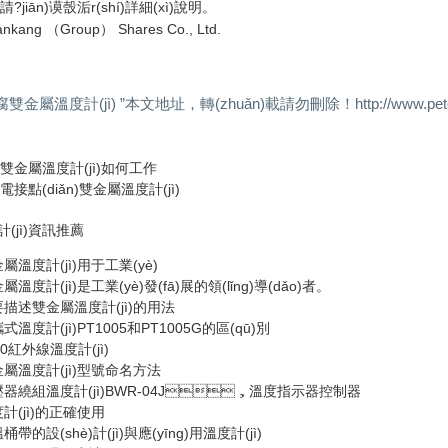
，請?jiān)谟嗀洉r(shí)詳細(xì)說明。
iankang （Group） Shares Co., Ltd.
雙金屬溫度計(jì) ”本文地址，轉(zhuǎn)載請勿刪除！http://www.peterle
雙金屬溫度計(jì)如何工作
電接點(diǎn)雙金屬溫度計(jì)
計(jì)資訊推薦
屬溫度計(jì)用于工業(yè)
溫度計(jì)是工業(yè)發(fā)展的領(lǐng)導(dǎo)者。
描述雙金屬溫度計(jì)的用法
式溫度計(jì)PT1005和PT1005G的區(qū)別
00紅外線溫度計(jì)
屬溫度計(jì)型號命名方法
器繞組溫度計(jì)BWR-04J，溫度指示器控制器
計(jì)的正確使用
帶的設(shè)計(jì)與應(yīng)用溫度計(jì)