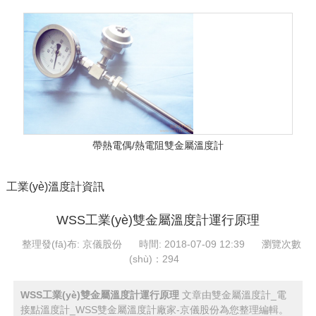
帶熱電偶/熱電阻雙金屬溫度計
工業(yè)溫度計資訊
WSS工業(yè)雙金屬溫度計運行原理
整理發(fā)布: 京儀股份
時間: 2018-07-09 12:39
瀏覽次數
(shù)：
294
WSS工業(yè)雙金屬溫度計運行原理
文章由雙金屬溫度計_電
接點溫度計_WSS雙金屬溫度計廠家-京儀股份為您整理編輯。