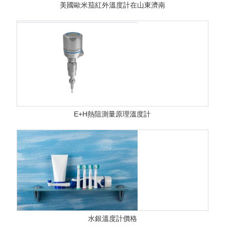
美國歐米茄紅外溫度計在山東濟南
E+H熱阻測量原理溫度計
水銀溫度計價格