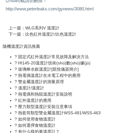
(zhuǎn)載請勿刪除！
http://www.peterleaks.com/gynews/3080.html
上一篇：
WLG系列V 溫度計
下一篇：
比色紅外溫度計/比色溫度計
隨機溫度計資訊推薦
?
固定式紅外溫度計常見故障及解決方法
?
HI145-20溫度計技術(shù)數(shù)據(jù)
?
玻璃棒水銀溫度計[凱悅儀器簡介]
?
熱電偶溫度計在水電工程中的應用
?
雙金屬溫度計的測量原理
?
溫度計/溫度計
?
熱電偶和熱阻溫度計安裝說明
?
紅外溫度計的應用
?
壓力類型溫度計安裝注意事項
?
熱套筒類型雙金屬溫度計WSS-481/WSS-463
?
如何使用食物溫度計
?
如何選擇食物溫度計
?
有什么樣的車溫度計？