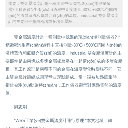
摘要：雙金屬溫度計是一種測量中低溫的現(xiàn)場測量儀
器?？稍诟鞣N生產(chǎn)過程中直接測量-80℃-+500℃范圍內
(nèi)的液體蒸汽和氣體介質(zhì)的溫度。industrial 雙金屬溫度
計的主要部件是由兩塊或多塊金屬板。。。
雙金屬溫度計是一種測量中低溫的現(xiàn)場測量儀器?？
稍诟鞣N生產(chǎn)過程中直接測量-80℃-+500℃范圍內(nèi)的
液體蒸汽和氣體介質(zhì)的溫度。industrial 雙金屬溫度計的主
要部件是由兩塊或多塊金屬板層壓在一起構(gòu)成的多層金屬
板，其工作原理是兩種不同的金屬在溫度變化時膨脹不同。它
由雙金屬片纏繞成圓形彎曲形狀組成。當一端被加熱膨脹時，
指針被驅(qū)動旋轉(zhuǎn)，工作儀器顯示對應熱電勢的溫度
值。
魏志剛
“WSS工業(yè)雙金屬溫度計運行原理 ”本文地址，轉