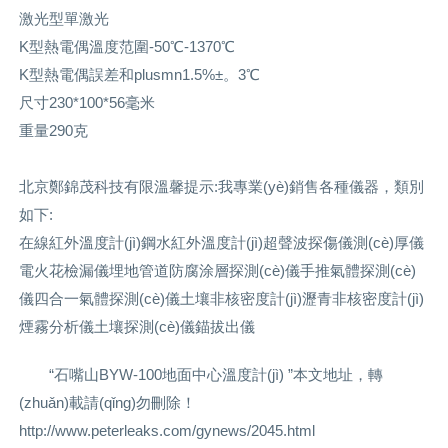
激光型單激光
K型熱電偶溫度范圍-50℃-1370℃
K型熱電偶誤差和plusmn1.5%±。3℃
尺寸230*100*56毫米
重量290克
北京鄭錦茂科技有限溫馨提示:我專業(yè)銷售各種儀器，類別
如下:
在線紅外溫度計(jì)鋼水紅外溫度計(jì)超聲波探傷儀測(cè)厚儀
電火花檢漏儀埋地管道防腐涂層探測(cè)儀手推氣體探測(cè)
儀四合一氣體探測(cè)儀土壤非核密度計(jì)瀝青非核密度計(jì)
煙霧分析儀土壤探測(cè)儀錨拔出儀
“石嘴山BYW-100地面中心溫度計(jì) ”本文地址，轉
(zhuǎn)載請(qǐng)勿刪除！
http://www.peterleaks.com/gynews/2045.html