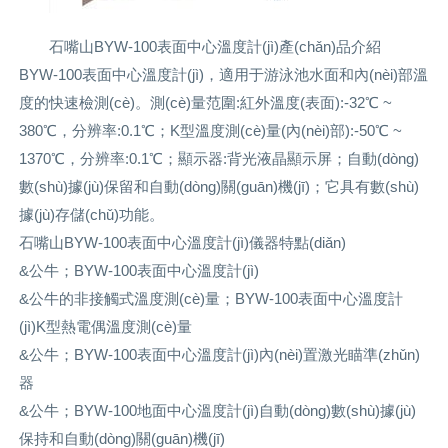
石嘴山BYW-100表面中心溫度計(jì)產(chǎn)品介紹
BYW-100表面中心溫度計(jì)，適用于游泳池水面和內(nèi)部溫
度的快速檢測(cè)。測(cè)量范圍:紅外溫度(表面):-32℃ ~
380℃，分辨率:0.1℃；K型溫度測(cè)量(內(nèi)部):-50℃ ~
1370℃，分辨率:0.1℃；顯示器:背光液晶顯示屏；自動(dòng)
數(shù)據(jù)保留和自動(dòng)關(guān)機(jī)；它具有數(shù)
據(jù)存儲(chǔ)功能。
石嘴山BYW-100表面中心溫度計(jì)儀器特點(diǎn)
&公牛；BYW-100表面中心溫度計(jì)
&公牛的非接觸式溫度測(cè)量；BYW-100表面中心溫度計
(jì)K型熱電偶溫度測(cè)量
&公牛；BYW-100表面中心溫度計(jì)內(nèi)置激光瞄準(zhǔn)
器
&公牛；BYW-100地面中心溫度計(jì)自動(dòng)數(shù)據(jù)
保持和自動(dòng)關(guān)機(jī)