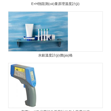
E+H熱阻測(cè)量原理溫度計(jì)
水銀溫度計(jì)價(jià)格