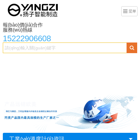
報(bào)價(jià)合作
服務(wù)熱線
15222906608
首頁(yè)
雙金屬溫度計(jì)
電接點(diǎn)雙金屬溫度計(jì)
精密溫度計(jì)
熱電偶溫度計(jì)
數(shù)字溫度計(jì)
貝克曼溫度計(jì)
民用溫度計(jì)
新聞資訊
關(guān)于我們
工業(yè)溫度計(jì)資訊