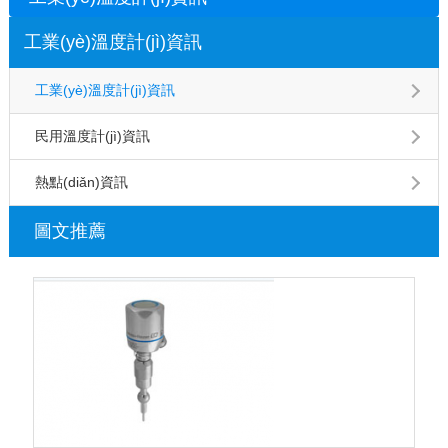
工業(yè)溫度計(jì)資訊
工業(yè)溫度計(jì)資訊
民用溫度計(jì)資訊
熱點(diǎn)資訊
圖文推薦