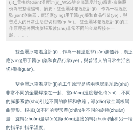
(jì)_電接點(diǎn)溫度計(jì)_WSS雙金屬溫度計(jì)廠家-京儀股
份為您整理編輯。摘要：雙金屬冰箱溫度計(jì)，作為一種溫度
監(jiān)測儀器，廣泛應(yīng)用于醫(yī)藥和食品行業(yè)，與
普通人的日常生活密切相關(guān)。 雙金屬冰箱溫度計(jì)的工
作原理是將兩塊膨脹系數(shù)非常不同的金屬焊接在一
起。。。。
雙金屬冰箱溫度計(jì)，作為一種溫度監(jiān)測儀器，廣泛
應(yīng)用于醫(yī)藥和食品行業(yè)，與普通人的日常生活密
切相關(guān)。
雙金屬冰箱溫度計(jì)的工作原理是將兩塊膨脹系數(shù)
非常不同的金屬焊接在一起。當(dāng)溫度變化時(shí)，不同
的膨脹系數(shù)引起不同的膨脹和收縮，導(dǎo)致金屬板彎
曲變形。根據(jù)不同的變形產(chǎn)生不同的旋轉(zhuǎn)
量，旋轉(zhuǎn)量驅(qū)動(dòng)連接的轉(zhuǎn)軸和另一端
的指示針指示溫度。