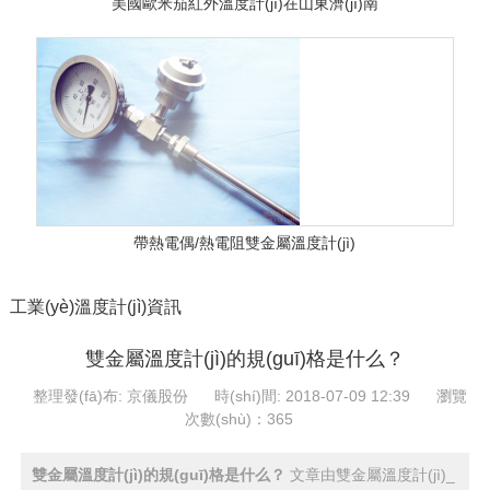
美國歐米茄紅外溫度計(jì)在山東濟(jì)南
帶熱電偶/熱電阻雙金屬溫度計(jì)
工業(yè)溫度計(jì)資訊
雙金屬溫度計(jì)的規(guī)格是什么？
整理發(fā)布: 京儀股份
時(shí)間: 2018-07-09 12:39
瀏覽
次數(shù)：
365
雙金屬溫度計(jì)的規(guī)格是什么？
文章由雙金屬溫度計(jì)_