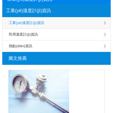
工業(yè)溫度計(jì)資訊
工業(yè)溫度計(jì)資訊
民用溫度計(jì)資訊
熱點(diǎn)資訊
圖文推薦