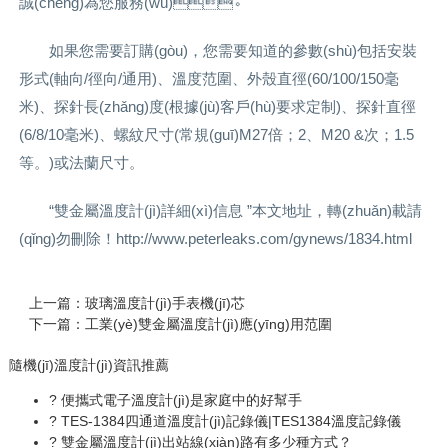
誠(chéng)為您服務(wù)。
如果您需要訂購(gòu)，您需要知道的參數(shù)包括安裝
形式(軸向/徑向/通用)、溫度范圍、外殼直徑(60/100/150毫
米)、探針長(zhǎng)度(根據(jù)客戶(hù)要求定制)、探針直徑
(6/8/10毫米)、螺紋尺寸(常規(guī)M27倍；2、M20 &次；1.5
等。)或法蘭尺寸。
“雙金屬溫度計(jì)詳細(xì)信息 ”本文地址，轉(zhuǎn)載請
(qǐng)勿刪除！http://www.peterleaks.com/gynews/1834.html
上一篇：
玻璃溫度計(jì)手表機(jī)芯
下一篇：
工業(yè)雙金屬溫度計(jì)應(yīng)用范圍
隨機(jī)溫度計(jì)資訊推薦
?
便攜式電子溫度計(jì)是家庭中的好幫手
?
TES-1384四通道溫度計(jì)記錄儀|TES1384溫度記錄儀
?
雙金屬溫度計(jì)出站線(xiàn)路有多少種方式？