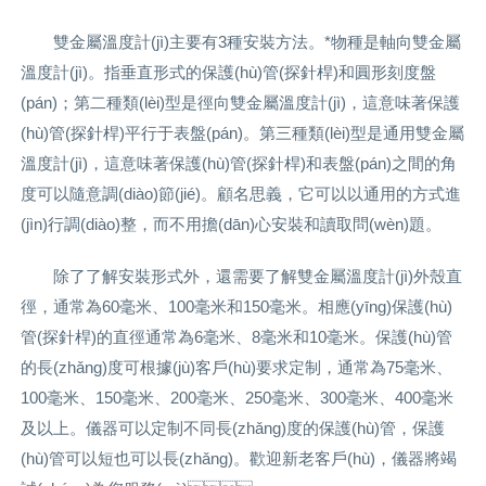
雙金屬溫度計(jì)主要有3種安裝方法。*物種是軸向雙金屬
溫度計(jì)。指垂直形式的保護(hù)管(探針桿)和圓形刻度盤
(pán)；第二種類(lèi)型是徑向雙金屬溫度計(jì)，這意味著保護
(hù)管(探針桿)平行于表盤(pán)。第三種類(lèi)型是通用雙金屬
溫度計(jì)，這意味著保護(hù)管(探針桿)和表盤(pán)之間的角
度可以隨意調(diào)節(jié)。顧名思義，它可以以通用的方式進
(jìn)行調(diào)整，而不用擔(dān)心安裝和讀取問(wèn)題。
除了了解安裝形式外，還需要了解雙金屬溫度計(jì)外殼直
徑，通常為60毫米、100毫米和150毫米。相應(yīng)保護(hù)
管(探針桿)的直徑通常為6毫米、8毫米和10毫米。保護(hù)管
的長(zhǎng)度可根據(jù)客戶(hù)要求定制，通常為75毫米、
100毫米、150毫米、200毫米、250毫米、300毫米、400毫米
及以上。儀器可以定制不同長(zhǎng)度的保護(hù)管，保護
(hù)管可以短也可以長(zhǎng)。歡迎新老客戶(hù)，儀器將竭