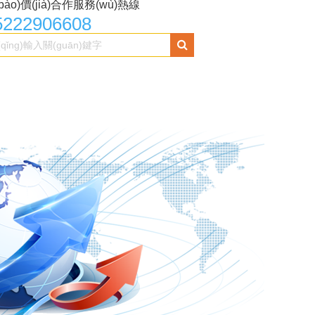
bào)價(jià)合作服務(wù)熱線
5222906608
(jì)
貝克曼溫度計(jì)
民用溫度計(jì)