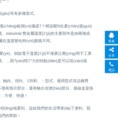
！
ié)構(gòu)等有多種形式。
ǎng)檢測(cè)儀器?？稍诟鞣N生產(chǎn)過(guò)
。industrial 雙金屬溫度計(jì)的主要部件是由兩塊或
屬在溫度變化時(shí)膨脹不同。
客服
品等行業(yè)。例如電子溫度計(jì)不僅廣泛應(yīng)用于工業
分享
，因?yàn)樗^大的特點(diǎn)是可以現(xiàn)場
電話
、徑向、135和。；型式、通用型式等品種齊
，它不僅有指示部分，還有輸出信號(hào)部分。接線盒是熱
便、快捷！
領(lǐng)域看到，這給我們的生活帶來(lái)了便利。我
我們的幫助！