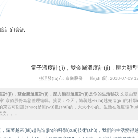
度計(jì)資訊
電子溫度計(jì)，雙金屬溫度計(jì)，壓力
整理發(fā)布: 京儀股份
時(shí)間: 2018-07-09 1
計(jì)，雙金屬溫度計(jì)，壓力類型溫度計(jì)是你的生活秘訣
文章由雙金
)廠家-京儀股份為您整理編輯。摘要：今天，隨著越來(lái)越先進(jìn)的科學(xu
東西可以說(shuō)是無(wú)數(shù)的，大大小小的。生活在溫度環(huá
溫度。。。
，隨著越來(lái)越先進(jìn)的科學(xué)技術(shù)，我們的生活變得越