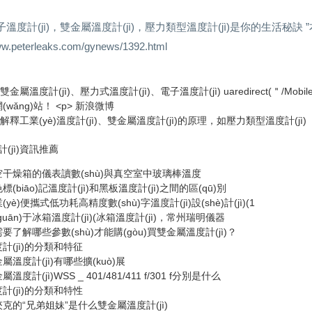
子溫度計(jì)，雙金屬溫度計(jì)，壓力類型溫度計(jì)是你的生活秘訣 ”本文地址
www.peterleaks.com/gynews/1392.html
雙金屬溫度計(jì)、壓力式溫度計(jì)、電子溫度計(jì) uaredirect(＂/Mobile/
(wǎng)站！ <p> 新浪微博
解釋工業(yè)溫度計(jì)、雙金屬溫度計(jì)的原理，如壓力類型溫度計(jì)
計(jì)資訊推薦
干燥箱的儀表讀數(shù)與真空室中玻璃棒溫度
標(biāo)記溫度計(jì)和黑板溫度計(jì)之間的區(qū)別
(yè)便攜式低功耗高精度數(shù)字溫度計(jì)設(shè)計(jì)(1
uān)于冰箱溫度計(jì)(冰箱溫度計(jì)，常州瑞明儀器
要了解哪些參數(shù)才能購(gòu)買雙金屬溫度計(jì)？
計(jì)的分類和特征
屬溫度計(jì)有哪些擴(kuò)展
溫度計(jì)WSS _ 401/481/411 f/301 f分別是什么
計(jì)的分類和特性
克的“兄弟姐妹”是什么雙金屬溫度計(jì)