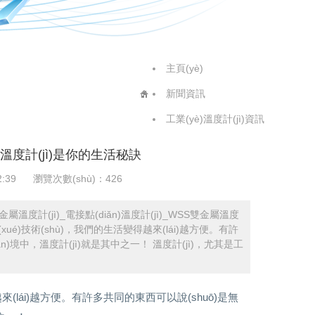
主頁(yè)
新聞資訊
工業(yè)溫度計(jì)資訊
類型溫度計(jì)是你的生活秘訣
2:39
瀏覽次數(shù)：
426
屬溫度計(jì)_電接點(diǎn)溫度計(jì)_WSS雙金屬溫度
é)技術(shù)，我們的生活變得越來(lái)越方便。有許
n)境中，溫度計(jì)就是其中之一！ 溫度計(jì)，尤其是工
來(lái)越方便。有許多共同的東西可以說(shuō)是無