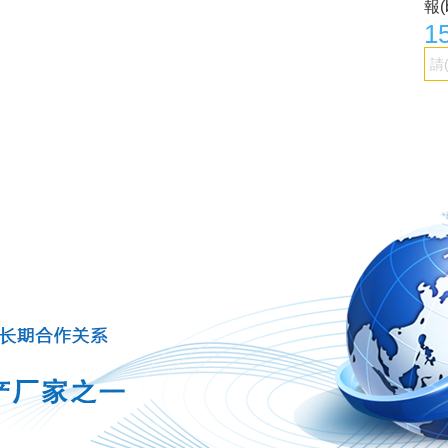
報(
1
度計(jì)
精密溫度計(jì)
熱電偶溫度計(jì)
數(shù)字溫度計