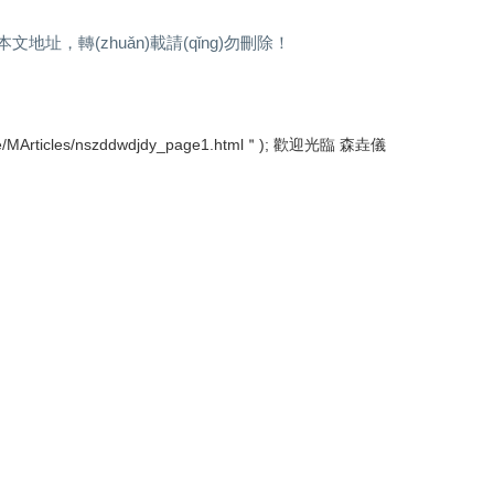
，轉(zhuǎn)載請(qǐng)勿刪除！
MArticles/nszddwdjdy_page1.html＂); 歡迎光臨 森垚儀