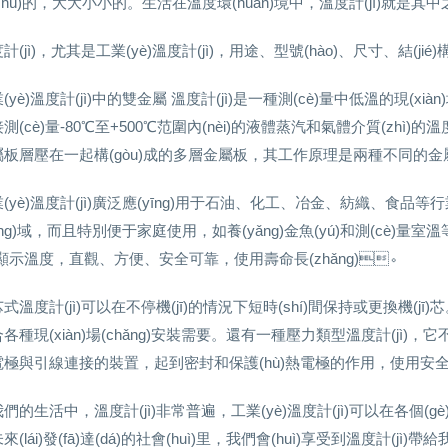
(shù)的，大大小小的。生活在溫度環(huán)境中，溫度計(jì)就是其中之一
計(jì)，尤其是工業(yè)溫度計(jì)，用途、型號(hào)、尺寸、結(j
(yè)溫度計(jì)中的雙金屬 溫度計(jì)是一種測(cè)量中低溫的現(xiàn)場(ch
(cè)量-80℃至+500℃范圍內(nèi)的液體蒸汽和氣體介質(zhì)的溫度
板層壓在一起構(gòu)成的多層金屬板，其工作原理是兩種不同的金
(yè)溫度計(jì)廣泛應(yīng)用于石油、化工、冶金、紡織、食
(lǐng)域，而且特別便于家庭使用，如養(yǎng)金魚(yú)和測(cè)量室溫等。
g)顯示溫度，直觀、方便、安全可靠，使用壽命長(zhǎng)。
式溫度計(jì)可以在不停機(jī)的情況下短時(shí)間保持或更換機(jī)芯。軸向
種現(xiàn)場(chǎng)安裝需要。還有一種壓力類型溫度計(jì)
極與引線連接的裝置，起到密封和保護(hù)熱電極的作用，使用安全、方
們的生活中，溫度計(jì)非常普遍，工業(yè)溫度計(jì)可以在各個(gè)
(lái)發(fā)達(dá)的社會(huì)里，我們會(huì)享受到溫度計(jì)帶給