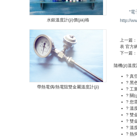
“電
水銀溫度計(jì)價(jià)格
http://
上一篇：
表 官方網
下一篇：
隨機(jī)溫度
?
真空
?
黑色
帶熱電偶/熱電阻雙金屬溫度計(jì)
?
工業
?
關(g
?
您需
?
溫度
?
雙金
?
雙金屬
?
溫度
?
熱夾