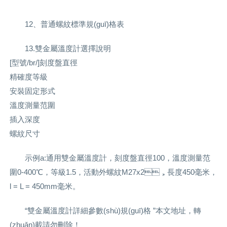
12、普通螺紋標準規(guī)格表
13.雙金屬溫度計選擇說明
[型號/br/]刻度盤直徑
精確度等級
安裝固定形式
溫度測量范圍
插入深度
螺紋尺寸
示例a:通用雙金屬溫度計，刻度盤直徑100，溫度測量范
圍0-400℃，等級1.5，活動外螺紋M27x2，長度450毫米，
l = L = 450mm毫米。
“雙金屬溫度計詳細參數(shù)規(guī)格 ”本文地址，轉
(zhuǎn)載請勿刪除！