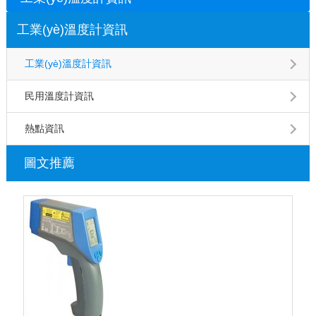
工業(yè)溫度計資訊
工業(yè)溫度計資訊
民用溫度計資訊
熱點資訊
圖文推薦