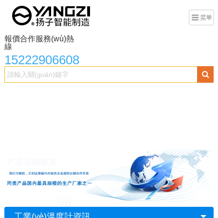
報價合作服務(wù)熱
線
15222906608
首頁
雙金屬溫度計
電接點雙金屬溫度計
精密溫度計
熱電偶溫度計
數(shù)字溫度計
貝克曼溫度計
民用溫度計
新聞資訊
關(guān)于我們
工業(yè)溫度計資訊