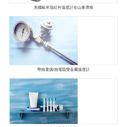
美國歐米茄紅外溫度計在山東濟南
帶熱電偶/熱電阻雙金屬溫度計